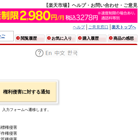
【楽天市場】ヘルプ・お問い合わせ・ご意見
ヘルプ
ご意見窓口
楽天トップへ
かご
閲覧履歴
お気に入り
購入履歴
商品の感想
権利侵害に対する通知
入力フォームへ遷移します。
商標権侵害
著作権侵害
意匠権侵害