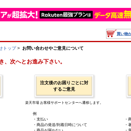
買い物
せトップ
>
お問い合わせやご意見について
き、次へとお進み下さい。
注文後のお困りごとに対
するご意見
楽天市場 お客様サポートセンターへ遷移します。
例
・支払い
・
・商品の発送/到着日時について
・
・商品が届かない
・