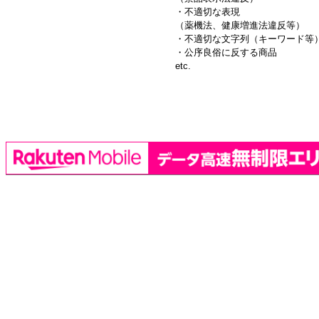
・不適切な表現
（薬機法、健康増進法違反等）
・不適切な文字列（キーワード等
・公序良俗に反する商品
etc.