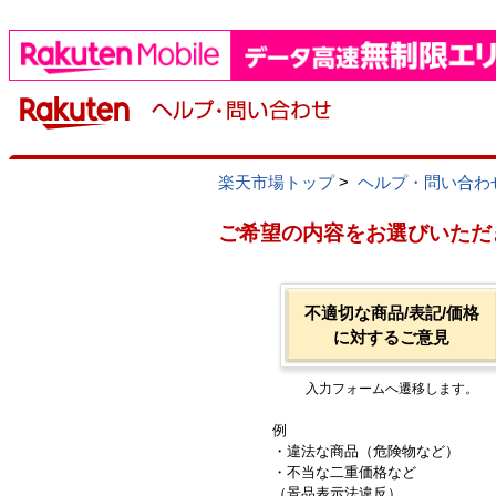
楽天市場トップ
>
ヘルプ・問い合わ
ご希望の内容をお選びいただ
不適切な商品/表記/価格
に対するご意見
入力フォームへ遷移します。
例
・違法な商品（危険物など）
・不当な二重価格など
（景品表示法違反）