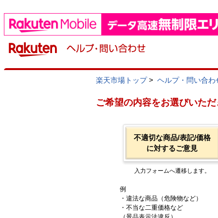
楽天市場トップ
>
ヘルプ・問い合わ
ご希望の内容をお選びいただ
不適切な商品/表記/価格
に対するご意見
入力フォームへ遷移します。
例
・違法な商品（危険物など）
・不当な二重価格など
（景品表示法違反）