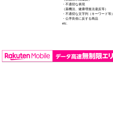
・不適切な表現
（薬機法、健康増進法違反等）
・不適切な文字列（キーワード等
・公序良俗に反する商品
etc.