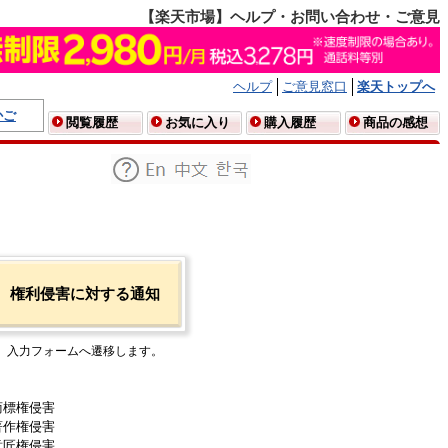
【楽天市場】ヘルプ・お問い合わせ・ご意見
ヘルプ
ご意見窓口
楽天トップへ
かご
閲覧履歴
お気に入り
購入履歴
商品の感想
権利侵害に対する通知
入力フォームへ遷移します。
商標権侵害
著作権侵害
意匠権侵害