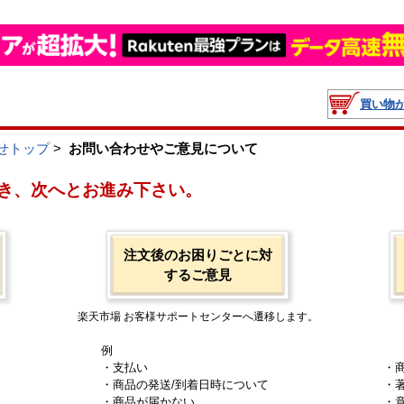
買い物
せトップ
>
お問い合わせやご意見について
き、次へとお進み下さい。
注文後のお困りごとに対
するご意見
楽天市場 お客様サポートセンターへ遷移します。
例
・支払い
・
・商品の発送/到着日時について
・
・商品が届かない
・