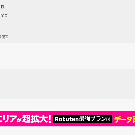
意見
現など
権侵害