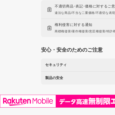
不適切商品･表記･価格に対するご
違法な商品/不当な二重価格/不適切な表
権利侵害に対する通知
商標権侵害/著作権侵害/意匠権侵害/特許
安心・安全のためのご注意
セキュリティ
製品の安全
楽天を装った不正にご注意ください
なりすましサイト・偽メール報告
使用に注意が必要な製品
リコール製品に関する情報