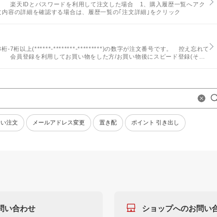
。 楽天IDとパスワードを利用して注文した場合 1、購入履歴一覧へアク
文内容の詳細を確認する場合は、履歴一覧の｢注文詳細｣をクリック
上(******-********-*********)の数字が注文番号です。 控え忘れて
。 会員登録を利用してお買い物をした方/お買い物後にスピード登録(その
ない注文
メールアドレス変更
置き配
ポイント 引き出し
問い合わせ
ショップへのお問い